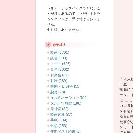
うまくトラックバックできないこ
とが度々あるので、ただいまトラ
ックバックは、受け付けておりま
せん。
申し訳けありません。
映画 (1791)
読書 (990)
アート (626)
食事 (2002)
お弁当 (67)
「大人
甘味 (589)
ー版
観劇・Ｌive等 (55)
家庭に
懸賞 (78)
ーヌ・
イルミネーション (51)
に……
スポーツ観戦 (186)
カンヌ
旅行記 (83)
を有名
映画関連 (87)
監督の
手紙 (539)
た事が
雑記 (258)
ソワ・
年間ベスト読書 (2)
にも観