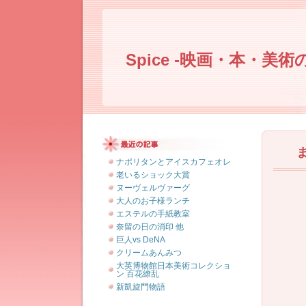
Spice -映画・本・美術
ナポリタンとアイスカフェオレ
老いるショック大賞
ヌーヴェルヴァーグ
大人のお子様ランチ
エステルの手紙教室
奈留の日の消印 他
巨人vs DeNA
クリームあんみつ
大英博物館日本美術コレクショ
ン 百花繚乱
新凱旋門物語